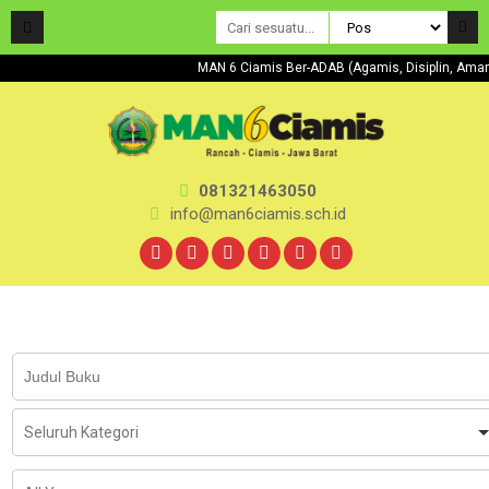
MAN 6 Ciamis Ber-ADAB (Agamis, Disiplin, A
081321463050
info@man6ciamis.sch.id