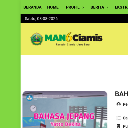
BERANDA
HOME
PROFIL
BERITA
EKSTR
Sabtu, 08-08-2026
BAH
Pen
Ca
Pub