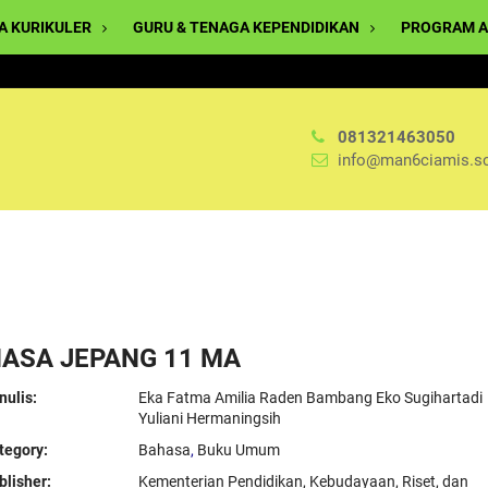
A KURIKULER
GURU & TENAGA KEPENDIDIKAN
PROGRAM A
081321463050
info@man6ciamis.sc
ASA JEPANG 11 MA
ulis:
Eka Fatma Amilia Raden Bambang Eko Sugihartadi
Yuliani Hermaningsih
tegory:
Bahasa
,
Buku Umum
lisher:
Kementerian Pendidikan, Kebudayaan, Riset, dan