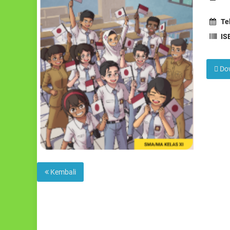
Tel
IS
Do
Kembali