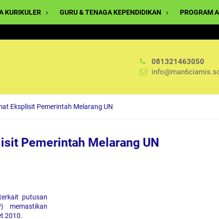
A KURIKULER
GURU & TENAGA KEPENDIDIKAN
PROGRAM A
081321463050
info@man6ciamis.sc
mat Eksplisit Pemerintah Melarang UN
lisit Pemerintah Melarang UN
erkait putusan
P) memastikan
et 2010.