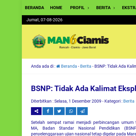
BERANDA
HOME
PROFIL
BERITA
EKSTR
Jumat, 07-08-2026
Anda ada di :
Beranda
-
Berita
-
BSNP: Tidak Ada Kali
BSNP: Tidak Ada Kalimat Eksp
Diterbitkan :
Selasa, 1 Desember 2009
- Kategori :
Berita
Setelah sempat ramai menjadi perbincangan umum t
MA, Badan Standar Nasional Pendidikan (BSN
penyelenggaraan ujian nasional tetap digelar pada Mar