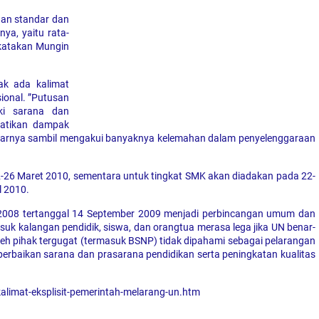
an standar dan
ya, yaitu rata-
dikatakan Mungin
k ada kalimat
sional. ”Putusan
ki sarana dan
hatikan dampak
” ujarnya sambil mengakui banyaknya kelemahan dalam penyelenggaraan
2-26 Maret 2010, sementara untuk tingkat SMK akan diadakan pada 22-
l 2010.
2008 tertanggal 14 September 2009 menjadi perbincangan umum dan
uk kalangan pendidik, siswa, dan orangtua merasa lega jika UN benar-
leh pihak tergugat (termasuk BSNP) tidak dipahami sebagai pelarangan
 perbaikan sarana dan prasarana pendidikan serta peningkatan kualitas
kalimat-eksplisit-pemerintah-melarang-un.htm