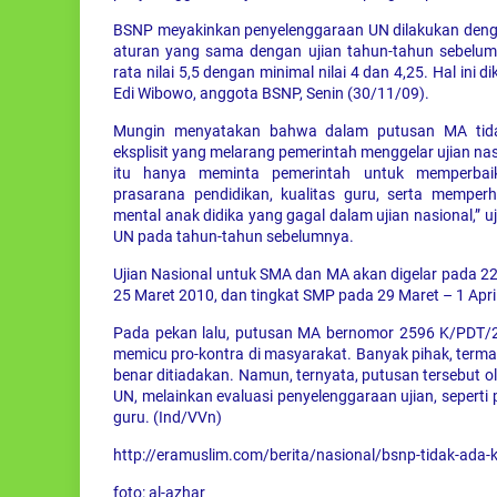
BSNP meyakinkan penyelenggaraan UN dilakukan deng
aturan yang sama dengan ujian tahun-tahun sebelumn
rata nilai 5,5 dengan minimal nilai 4 dan 4,25. Hal ini 
Edi Wibowo, anggota BSNP, Senin (30/11/09).
Mungin menyatakan bahwa dalam putusan MA tida
eksplisit yang melarang pemerintah menggelar ujian na
itu hanya meminta pemerintah untuk memperbai
prasarana pendidikan, kualitas guru, serta memper
mental anak didika yang gagal dalam ujian nasional,
UN pada tahun-tahun sebelumnya.
Ujian Nasional untuk SMA dan MA akan digelar pada 2
25 Maret 2010, dan tingkat SMP pada 29 Maret – 1 Apri
Pada pekan lalu, putusan MA bernomor 2596 K/PDT/
memicu pro-kontra di masyarakat. Banyak pihak, termas
benar ditiadakan. Namun, ternyata, putusan tersebut o
UN, melainkan evaluasi penyelenggaraan ujian, seperti
guru. (Ind/VVn)
http://eramuslim.com/berita/nasional/bsnp-tidak-ada-
foto: al-azhar