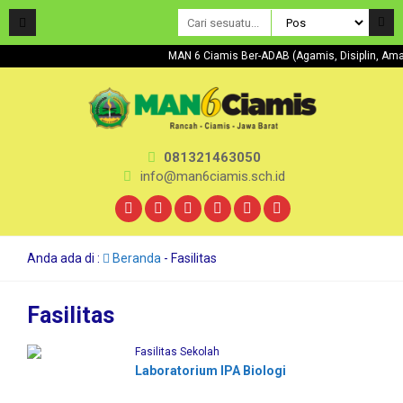
MAN 6 Ciamis Ber-ADAB (Agamis, Disiplin, 
081321463050
info@man6ciamis.sch.id
Anda ada di :
Beranda
-
Fasilitas
Fasilitas
Fasilitas Sekolah
Laboratorium IPA Biologi