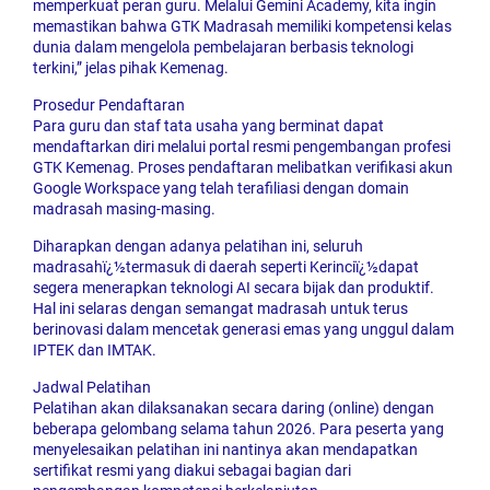
memperkuat peran guru. Melalui Gemini Academy, kita ingin
memastikan bahwa GTK Madrasah memiliki kompetensi kelas
dunia dalam mengelola pembelajaran berbasis teknologi
terkini,” jelas pihak Kemenag.
Prosedur Pendaftaran
Para guru dan staf tata usaha yang berminat dapat
mendaftarkan diri melalui portal resmi pengembangan profesi
GTK Kemenag. Proses pendaftaran melibatkan verifikasi akun
Google Workspace yang telah terafiliasi dengan domain
madrasah masing-masing.
Diharapkan dengan adanya pelatihan ini, seluruh
madrasahï¿½termasuk di daerah seperti Kerinciï¿½dapat
segera menerapkan teknologi AI secara bijak dan produktif.
Hal ini selaras dengan semangat madrasah untuk terus
berinovasi dalam mencetak generasi emas yang unggul dalam
IPTEK dan IMTAK.
Jadwal Pelatihan
Pelatihan akan dilaksanakan secara daring (online) dengan
beberapa gelombang selama tahun 2026. Para peserta yang
menyelesaikan pelatihan ini nantinya akan mendapatkan
sertifikat resmi yang diakui sebagai bagian dari