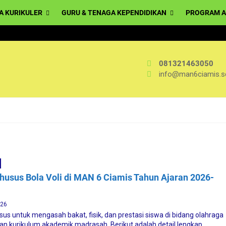
A KURIKULER
GURU & TENAGA KEPENDIDIKAN
PROGRAM A
081321463050
info@man6ciamis.sc
husus Bola Voli di MAN 6 Ciamis Tahun Ajaran 2026-
026
sus untuk mengasah bakat, fisik, dan prestasi siswa di bidang olahraga
an kurikulum akademik madrasah. Berikut adalah detail lengkap