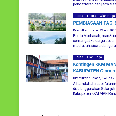
pendaftaran dan jadwal se
Berita
Ekstra
Olah Raga
PEMBIASAAN PAGI (
Diterbitkan : Rabu, 22 Apr 202
Berita Madrasah, man8cia
semangat keluarga besar 
madrasah, siswa dan guru
Berita
Olah Raga
Kontingen KKM MAN 
KABUPATEN Ciamis
Diterbitkan : Selasa, 14 Des 2
Alhamdulilahirabbil ‘alam
diselenggarakan.Selanjut
Kabupaten KKM MAN Ranca