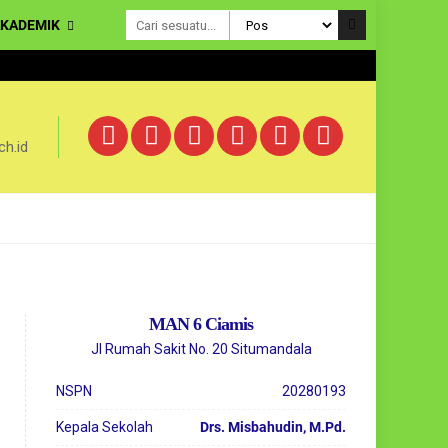
KADEMIK
MAN 6 Cia
h.id
MAN 6 Ciamis
Jl Rumah Sakit No. 20 Situmandala
NSPN
20280193
Kepala Sekolah
Drs. Misbahudin, M.Pd.