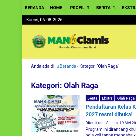
BERANDA
HOME
PROFIL
BERITA
EKSTR
Kamis, 06-08-2026
Anda ada di :
Beranda
-
Kategori "Olah Raga"
Kategori:
Olah Raga
Berita
Ekstra
Olah Raga
Pendaftaran Kelas K
2027 resmi dibuka!
Diterbitkan : Selasa, 19 Mei 2
Program ini dirancang khu
bola voli tanpa mengabaik